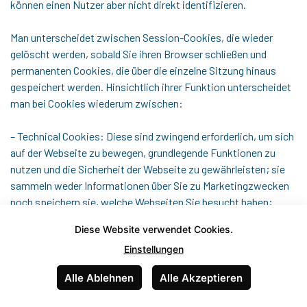
können einen Nutzer aber nicht direkt identifizieren.
Man unterscheidet zwischen Session-Cookies, die wieder
gelöscht werden, sobald Sie ihren Browser schließen und
permanenten Cookies, die über die einzelne Sitzung hinaus
gespeichert werden. Hinsichtlich ihrer Funktion unterscheidet
man bei Cookies wiederum zwischen:
– Technical Cookies: Diese sind zwingend erforderlich, um sich
auf der Webseite zu bewegen, grundlegende Funktionen zu
nutzen und die Sicherheit der Webseite zu gewährleisten; sie
sammeln weder Informationen über Sie zu Marketingzwecken
noch speichern sie, welche Webseiten Sie besucht haben;
Diese Website verwendet Cookies.
– Performance Cookies: Diese sammeln Informationen
Einstellungen
darüber, wie Sie unsere Webseite nutzen, welche Seiten Sie
besuchen und z.B. ob Fehler bei der Webseitennutzung
Alle Ablehnen
Alle Akzeptieren
auftreten; sie sammeln keine Informationen, die Sie
identifizieren könnten – alle gesammelten Informationen sind